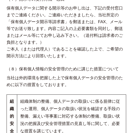
保有個人データに関する開示等のお申し出は、下記の受付窓口
までご連絡ください。ご連絡いただきましたら、当社所定の
「保有個人データ開示等請求書」を郵送または、FAX、メール
等でお送り致します。内容ご記入の上必要書類を同封し、郵送
またはメール等にてお申し込み下さい。（送付料は請求者のご
負担となります。）
ご本人（または代理人）であることを確認した上で、ご希望の
開示方法により回答いたします。
（８）保有個人情報の安全管理のために講じた措置について
当社は外的環境を把握した上で保有個人データの安全管理のた
めに以下の措置をしております。
組
組織体制の整備、個人データの取扱いに係る規律に従
織
った運用、個人データの取扱い状況を確認する手段の
的
整備、漏えい等事案に対応する体制の整備、取扱い状
安
況の把握及び安全管理措置の見直し等に関して、必要
全
な措置を講じています。