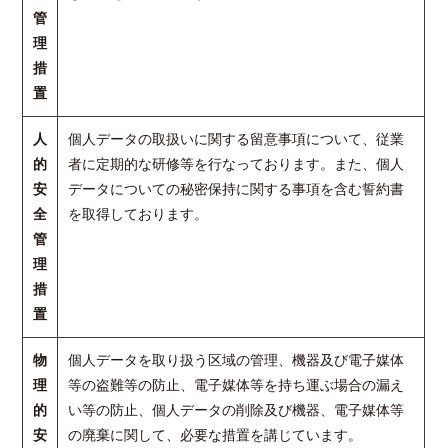
管
理
措
置
人
個人データの取扱いに関する留意事項について、従業
的
者に定期的な研修等を行なっております。また、個人
安
データについての秘密保持に関する事項を含む誓約書
全
を取得しております。
管
理
措
置
物
個人データを取り扱う区域の管理、機器及び電子媒体
理
等の盗難等の防止、電子媒体等を持ち運ぶ場合の漏え
的
い等の防止、個人データの削除及び機器、電子媒体等
安
の廃棄に関して、必要な措置を講じています。