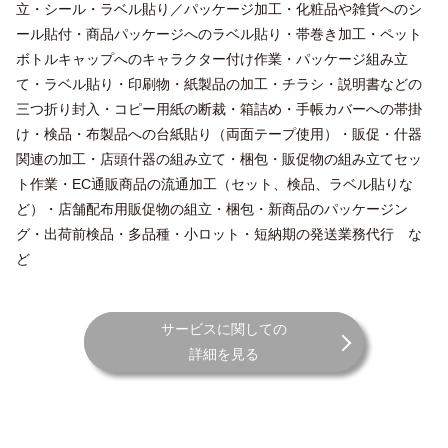
立・シール・ラベル貼り／パッケージ加工・化粧品や雑貨へのシ
ール貼付・商品パッケージへのラベル貼り・帯巻き加工・ペット
ボトルキャップへのキャラクター付け作業・パッケージ組み立
て・ラベル貼り・印刷物・紙製品の加工・チラシ・説明書などの
三つ折り封入・コピー用紙の断裁・箱詰め・手帳カバーへの帯掛
け・検品・布製品への台紙貼り（両面テープ使用）・販促・什器
関連の加工・店頭什器の組み立て・梱包・販促物の組み立てセッ
ト作業・EC通販商品の流通加工（セット、検品、ラベル貼りな
ど）・店舗配布用販促物の組立・梱包・新商品のパッケージン
グ・出荷前検品・多品種・小ロット・短納期の発送業務代行 な
ど
サービスに関しての
詳細を見る