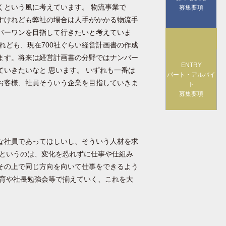
くという風に考えています。 物流事業で
募集要項
すけれども弊社の場合は人手がかかる物流手
バーワンを目指して行きたいと考えていま
れども、現在700社ぐらい経営計画書の作成
ます。将来は経営計画書の分野ではナンバー
ENTRY
いきたいなと 思います。 いずれも一番は
パート・アルバイ
お客様、社員そういう企業を目指していきま
ト
募集要項
な社員であってほしいし、そういう人材を求
育というのは、変化を恐れずに仕事や仕組み
その上で同じ方向を向いて仕事をできるよう
教育や社長勉強会等で揃えていく、これを大