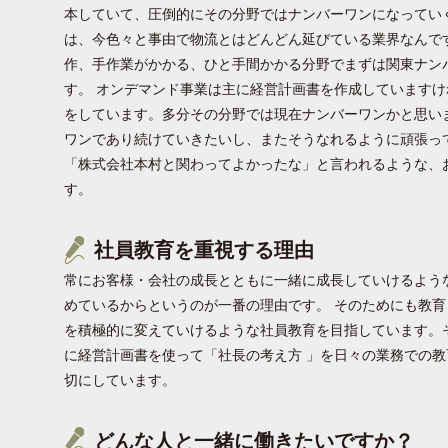
本していて、圧倒的にその分野ではナンバーワンになってい
は、今色々と事由で物流とはどんどん延びている業界なんで
作、手作業がかかる、ひと手間かかる分野でまずは関東ナン
す。 オンデマンド事業は主に経営計画書を作成していますけ
をしています。多分その分野では現在ナンバーワンかと思い
ワンであり続けていきたいし、またそうなれるように頑張って
「株式会社本村と関わってよかったな」と言われるような、
す。
社員教育を重視する理由
常にお客様・会社の成長とともに一緒に成長していけるよう
めているからというのが一番の理由です。 そのためにも教
を積極的に変えていけるような社員教育を目指しています。
に経営計画書を使って「社長の考え方 」を日々の業務での
切にしています。
どんな人と一緒に働きたいですか？