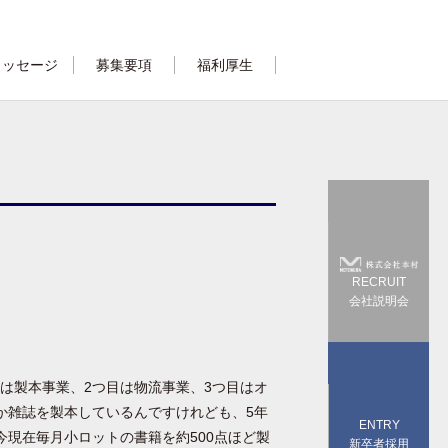
メッセージ
募集要項
福利厚生
RECRUIT
会社説明会
目は製本事業、2つ目は物流事業、3つ目はオ
か雑誌を製本しているんですけれども、5年
ENTRY
現在毎月小ロットの書籍を約500点ほど製
新卒者採用